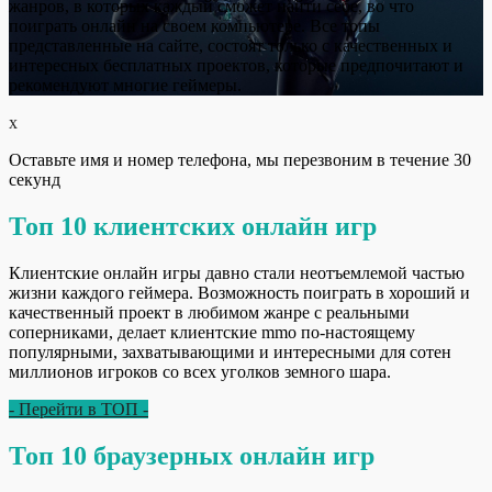
жанров, в которых каждый сможет найти себе, во что
поиграть онлайн на своем компьютере. Все топы
представленные на сайте, состоят только с качественных и
интересных бесплатных проектов, которые предпочитают и
рекомендуют многие геймеры.
x
Оставьте имя и номер телефона, мы перезвоним в течение 30
секунд
Топ 10 клиентских онлайн игр
Клиентские онлайн игры давно стали неотъемлемой частью
жизни каждого геймера. Возможность поиграть в хороший и
качественный проект в любимом жанре с реальными
соперниками, делает клиентские mmo по-настоящему
популярными, захватывающими и интересными для сотен
миллионов игроков со всех уголков земного шара.
- Перейти в ТОП -
Топ 10 браузерных онлайн игр