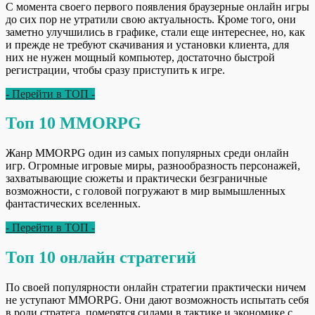
С момента своего первого появления браузерные онлайн игры
до сих пор не утратили свою актуальность. Кроме того, они
заметно улучшились в графике, стали еще интереснее, но, как
и прежде не требуют скачивания и установки клиента, для
них не нужен мощный компьютер, достаточно быстрой
регистрации, чтобы сразу приступить к игре.
- Перейти в ТОП -
Топ 10 MMORPG
Жанр MMORPG один из самых популярных среди онлайн
игр. Огромные игровые миры, разнообразность персонажей,
захватывающие сюжеты и практически безграничные
возможности, с головой погружают в мир вымышленных
фантастических вселенных.
- Перейти в ТОП -
Топ 10 онлайн стратегий
По своей популярности онлайн стратегии практически ничем
не уступают MMORPG. Они дают возможность испытать себя
в роли стратега, померятся силами в тактике и экономике с