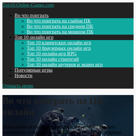
Top10-Online-Games.com
Во что поиграть
Во что поиграть на слабом ПК
Во что поиграть на среднем ПК
Во что поиграть на мощном ПК
Топ 10 онлайн игр
Топ 10 клиентских онлайн игр
Топ 10 браузерных онлайн игр
Топ 10 онлайн-игр RPG
Топ 10 онлайн стратегий
Топ 10 онлайн шутеров и экшен игр
Популярные игры
Новости
Открыть меню
Во что поиграть на ПК
онлайн
Перед вами актуальные рейтинги и подборки лучших
клиентских и браузерных онлайн игр самых популярных