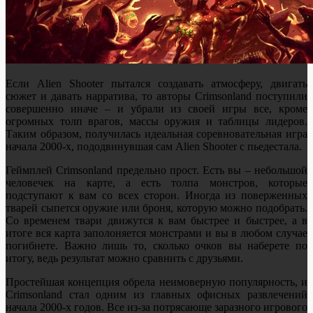
Если Alien Shooter пытался создавать атмосферу, двигать
сюжет и давать нарратива, то авторы Crimsonland поступили
совершенно иначе – и убрали из своей игры все, кроме
огромных толп врагов, массы оружия и таблицы лидеров.
Таким образом, получилась идеальная соревновательная игра
начала 2000-х, пододвинувшая сам Alien Shooter с пьедестала.
Геймплей Crimsonland предельно прост. Есть вы – небольшой
человечек на карте, а есть толпа монстров, которые
подступают к вам со всех сторон. Иногда из поверженных
тварей сыпется оружие или броня, которую можно подобрать.
Со временем твари движутся к вам быстрее и быстрее, а в
итоге вся карта заполоняется монстрами и вы в любом случае
погибнете. Важно лишь то, сколько очков вы наберете по
итогу, ведь результат можно сравнить с друзьями.
Простейшая концепция обрела неимоверную популярность, и
Crimsonland стал одним из главных офисных развлечений
начала 2000-х годов. Все из-за потрясающе заразного игрового