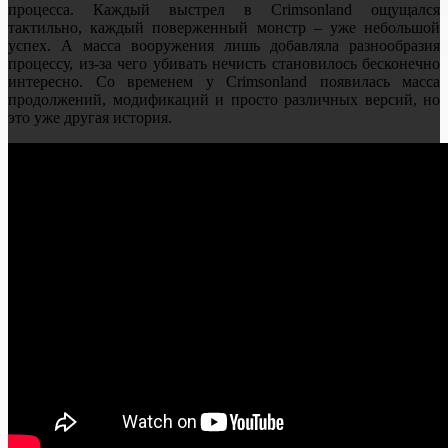
процесса. Каждый выстрел в Crimsonland ощущался
тактильно, каждый поверженный монстр – уже небольшой
успех. А масса вооружения лишь добавляла разнообразия
процессу, из-за чего убивать нечисть становилось бесконечно
интересно. Со временем у Crimsonland появилась масса
продолжений, модификаций и просто различных версий, но
это уже другая история.