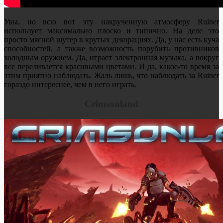
Увы, но всю вот эту накрученную атмосферу Ruiner
использует максимально плоско и типично. На деле это
просто мясной шутер в крутых декорациях. Да, у нас есть куча
способностей, а также возможность порубить противников
холодным оружием. Да, играет электронная музыка, а вокруг
все переливается красивыми цветами. И да, какое-то время за
этим приятно наблюдать. Жаль лишь, что наблюдать за Ruiner
гораздо интереснее, чем в него играть.
Crimsonland