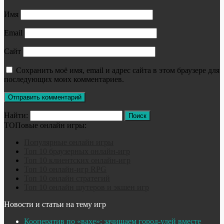
Имя
Email
Сайт
Сохранить моё имя, email и адрес сайта в этом браузере для
последующих моих комментариев.
Найти:
ТОПовые онлайн игры:
Популярные онлайн игры
Топ 10 браузерных онлайн-игр
Топ 10 клиентских онлайн-игр
Топ 10 онлайн-игр RPG
Топ 10 онлайн стратегий
Топ 10 онлайн шутеров и экшен игр
Новости и статьи на тему игр
Кооператив по «вахе»: зачищаем город-улей вместе