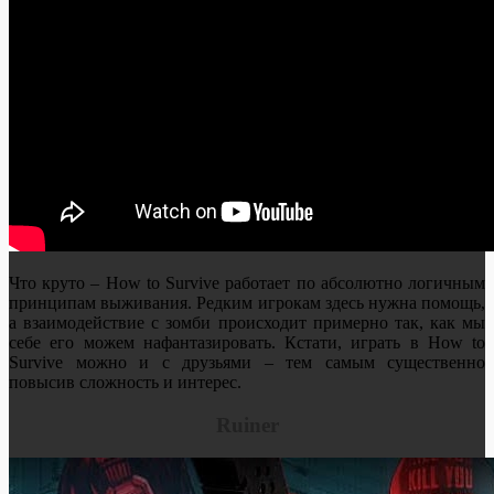
Что круто – How to Survive работает по абсолютно логичным
принципам выживания. Редким игрокам здесь нужна помощь,
а взаимодействие с зомби происходит примерно так, как мы
себе его можем нафантазировать. Кстати, играть в How to
Survive можно и с друзьями – тем самым существенно
повысив сложность и интерес.
Ruiner