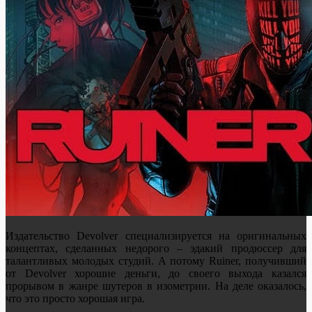
Издательство Devolver специализируется на оригинальных
концептах, сделанных недорого – эдакий продюссер для
талантливых молодых студий. А потому Ruiner, получивший
от Devolver хорошие деньги, до своего выхода казался
прорывом в жанре шутеров в изометрии. На деле оказалось,
что это просто хорошая игра.