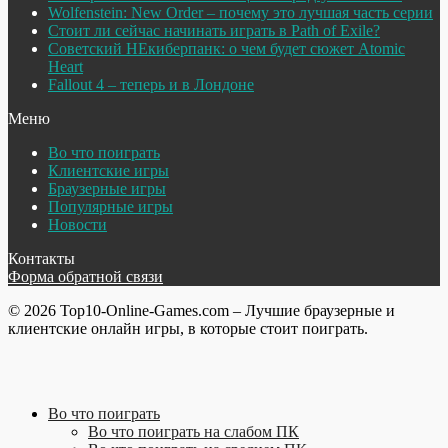
Wolfenstein: New Order – почему это лучшая часть серии
Стоит ли сейчас начинать играть в Path of Exile?
Советский НЕкиберпанк: о чем будет сюжет Atomic
Heart
Fallout 4 – теперь и в Лондоне
Меню
Во что поиграть
Клиентские игры
Браузерные игры
Популярные игры
Новости
Контакты
Форма обратной связи
© 2026 Top10-Online-Games.com – Лучшие браузерные и
клиентские онлайн игры, в которые стоит поиграть.
Во что поиграть
Во что поиграть на слабом ПК