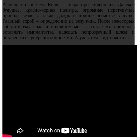
А дело вот в чем. Ruiner – игра про киберпанк. Далекое
будущее, красно-черная палитра, огромные перетянутые
провода везде, а также дождь и полное ненастье в душе.
Главный герой – определенно не везунчик. После некоторых
событий ему сожгли половину мозга, из-за чего пришлось
вставлять имплантаты, надевать непрозрачный шлем и
обзавестись суперспособностями. А уж затем – идти мстить.