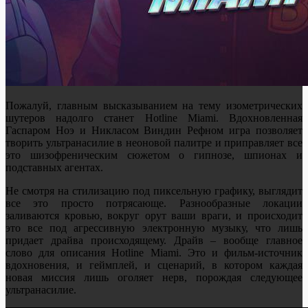
Пожалуй, главным высказыванием на тему изометрических
шутеров надолго станет Hotline Miami. Вдохновленная
Гаспаром Ноэ и Никласом Виндин Рефном игра позволяет
творить ультранасилие в неоновой палитре и приправляет все
это шизофреническим сюжетом о гипнозе, шпионах и
подставных агентах.
Не смотря на стилизацию под пиксельную графику, выглядит
все это просто потрясающе. Разнообразные локации
заливаются кровью, вокруг орут ваши враги, и происходит
это все под агрессивную электронную музыку, что лишь
придает драйва происходящему. Драйв – вообще главное
слово для описания Hotline Miami. Это и фильм-источник
вдохновения, и геймплей, и сценарий, в котором каждая
новая миссия лишь оголяет нерв, порождая следующее
ультранасилие.