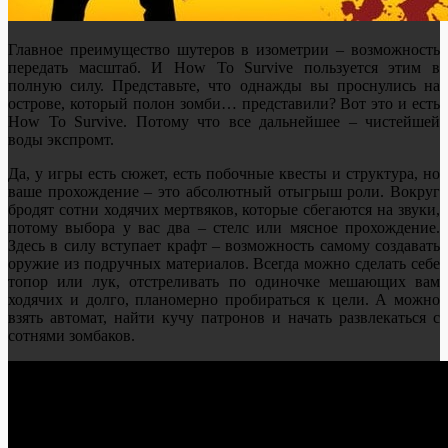
Главное преимущество шутеров в изометрии – возможность
передать масштаб. И How To Survive пользуется этим в
полную силу. Представьте, что однажды вы проснулись на
острове, который полон зомби… представили? Вот это и есть
How To Survive. Потому что все дальнейшее – чистейшей
воды экспромт.
Да, у игры есть сюжет, есть побочные квесты и структура, но
ваше прохождение – это абсолютный отыгрыш роли. Вокруг
бродят сотни ходячих мертвяков, которые сбегаются на звуки,
потому выбора у вас два – стелс или мясное прохождение.
Здесь в силу вступает крафт – возможность самому создавать
оружие из подручных материалов. Всегда можно сделать себе
топор или лук, отстреливать по одиночке мешающих вам
ходячих и долго, планомерно пробираться к цели. А можно
взять автомат, найти кучу патронов и начать развлекаться с
сотнями зомбаков.