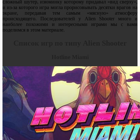
сложный шутер, изюминку которому придавал «вид сверху»,
и из-за которого игра могла прорисовывать десятки врагов на
экране, передавая тем самым «мясную» атмосферу
происходящего. Последователей у Alien Shooter много и
наиболее похожими и интересными играми мы с вами
поделимся в этом материале.
Список игр по типу Alien Shooter
Hotline Miami