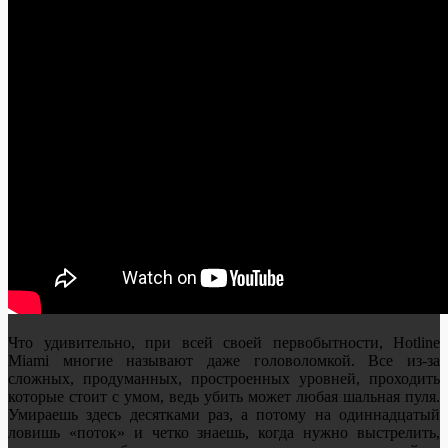
Что удивительно, при всей своей первобытности, Hotline
Miami многие называют даже головоломкой. Все из-за
сложных, продуманных, простроенных уровней, проходить
которые стоит с умом, ведь убить может любая шальная пуля.
Умираешь здесь десятками раз, а потому на одиннадцатый
ловишь «поток» и четко знаешь, когда нужно выстрелить,