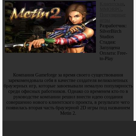
Клиентская
,
MMORPG
,
Популярные
игры
Разработчик:
SilverBirch
Studios
Стадия:
Запущена
Оплата: Free-
to-Play
Компания Gameforge за время своего существования
зарекомендовала себя в качестве создателя великолепных
браузерных игр, которые завоевывали немалую популярность
среди офисных работников. Однако со временем кто-то в
руководстве компании решил внести идею создания
совершенно нового клиентского проекта, в результате чего
появилась вторая часть браузерной 2D игры под названием
Metin 2.