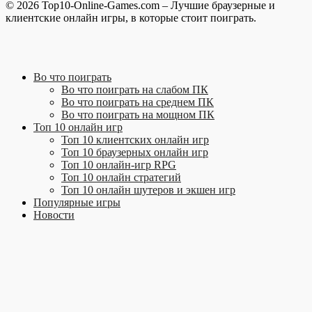
© 2026 Top10-Online-Games.com – Лучшие браузерные и
клиентские онлайн игры, в которые стоит поиграть.
Во что поиграть
Во что поиграть на слабом ПК
Во что поиграть на среднем ПК
Во что поиграть на мощном ПК
Топ 10 онлайн игр
Топ 10 клиентских онлайн игр
Топ 10 браузерных онлайн игр
Топ 10 онлайн-игр RPG
Топ 10 онлайн стратегий
Топ 10 онлайн шутеров и экшен игр
Популярные игры
Новости