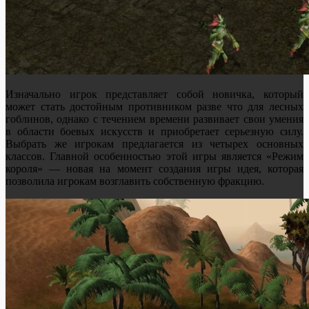
Изначально игрок представляет собой новичка, который
может стать достойным противником разве что для лесных
гоблинов, однако с течением времени развивает свои умения
в области боевых искусств и приобретает серьезную силу.
Выбрать же игрокам предлагается из четырех основных
классов. Главной особенностью этой игры является «Режим
короля» — новая на момент создания игры идея, которая
позволила игрокам возглавить собственную фракцию.