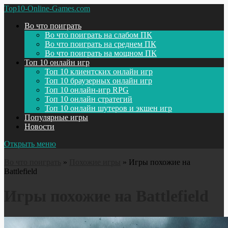
Top10-Online-Games.com
Во что поиграть
Во что поиграть на слабом ПК
Во что поиграть на среднем ПК
Во что поиграть на мощном ПК
Топ 10 онлайн игр
Топ 10 клиентских онлайн игр
Топ 10 браузерных онлайн игр
Топ 10 онлайн-игр RPG
Топ 10 онлайн стратегий
Топ 10 онлайн шутеров и экшен игр
Популярные игры
Новости
Открыть меню
Во что поиграть
»
Похожие игры
»
Игры похожие на
Battlefield
Игры похожие на Battlefield